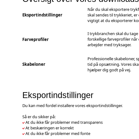
Når du skal eksportere trykf
Eksportindstillinger
skal sendes til trykkeriet, er
vigtigt at du eksporterer ko
I trykbranchen skal du tage
forskellige farveprofiler når
Farveprofiler
arbejder med tryksager.
Professionelle skabeloner, s
Skabeloner
tid på opsætning. Vores sk
hjælper dig godt på vej.
Eksportindstillinger
Du kan med fordel installere vores eksportindstillinger.
Så er du sikker på:
At du ikke får problemer med transparens
At beskæringen er korrekt
At du ikke får problemer med fonte