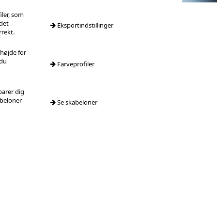
iler, som
 det
Eksportindstillinger
rrekt.
 højde for
 du
Farveprofiler
parer dig
abeloner
Se skabeloner