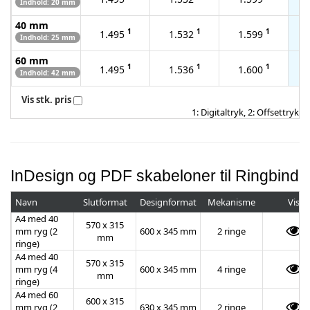
Indhold: 20 mm
40 mm
1
1
1
1.495
1.532
1.599
Indhold: 25 mm
60 mm
1
1
1
1.495
1.536
1.600
Indhold: 42 mm
Vis stk. pris
1: Digitaltryk, 2: Offsettryk
InDesign og PDF skabeloner til Ringbind
Navn
Slutformat
Designformat
Mekanisme
Vis
A4 med 40
570 x 315
mm ryg (2
600 x 345 mm
2 ringe
mm
ringe)
A4 med 40
570 x 315
mm ryg (4
600 x 345 mm
4 ringe
mm
ringe)
A4 med 60
600 x 315
mm ryg (2
630 x 345 mm
2 ringe