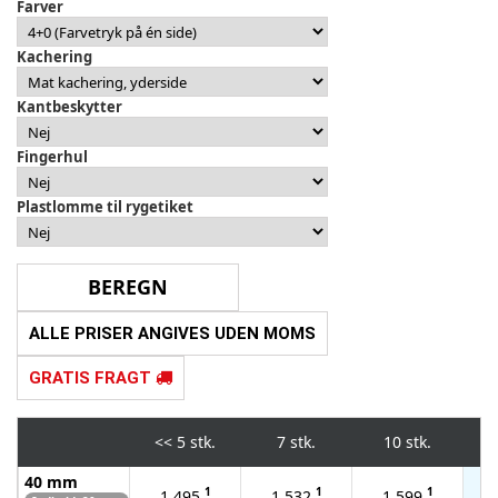
Farver
Kachering
Kantbeskytter
Fingerhul
Plastlomme til rygetiket
ALLE PRISER ANGIVES UDEN MOMS
GRATIS FRAGT
<<
5 stk.
7 stk.
10 stk.
40 mm
1
1
1
1.495
1.532
1.599